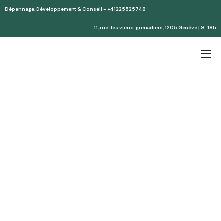
Dépannage, Développement & Conseil - +41225525748
11, rue des vieux-grenadiers, 1205 Genève | 9-18h
Accueil
Services
Partenaires
Devis